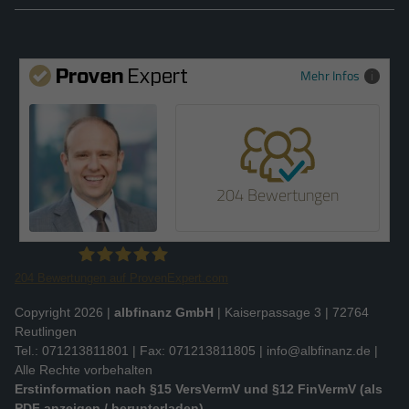
Mehr Infos
204 Bewertungen
204
Bewertungen auf ProvenExpert.com
Slobodan Starcevic
Copyright 2026 |
albfinanz GmbH
| Kaiserpassage 3 | 72764
Reutlingen
Tel.: 071213811801 | Fax: 071213811805 |
info@albfinanz.de
|
Alle Rechte vorbehalten
Erstinformation nach §15 VersVermV und §12 FinVermV (als
PDF anzeigen / herunterladen)