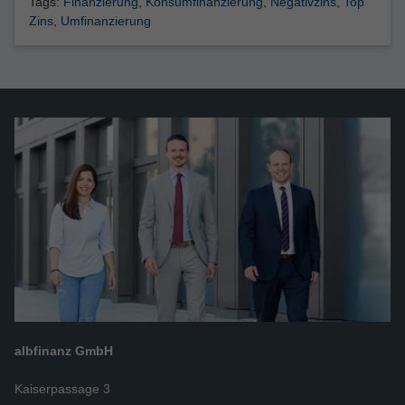
Tags:
Finanzierung
,
Konsumfinanzierung
,
Negativzins
,
Top
Zins
,
Umfinanzierung
albfinanz GmbH
Kaiserpassage 3