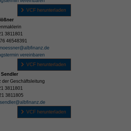
ngstermin vereinbaren
VCF herunterladen
Mößner
enmaklerin
21 3811801
76 46548391
.moessner@albfinanz.de
ngstermin vereinbaren
VCF herunterladen
 Sendler
 der Geschäftsleitung
21 3811801
21 3811805
.sendler@albfinanz.de
VCF herunterladen