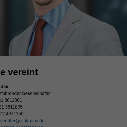
e vereint
dler
sführender Gesellschafter
21 3811801
21 3811805
72 4071150
.sendler@albfinanz.de