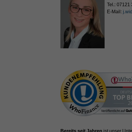
Tel.:
07121 
E-Mail:
j.wi
Bereits seit Jahren
ist unser Unte