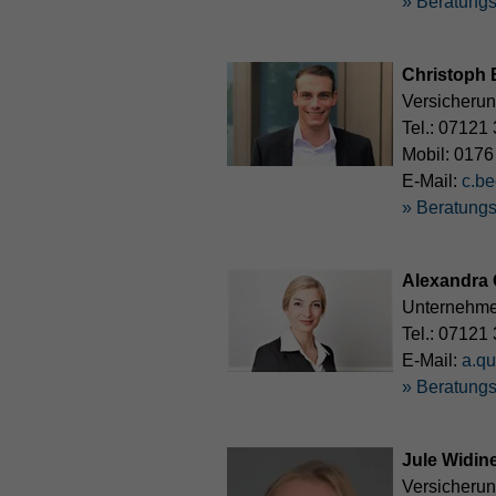
» Beratungs
Christoph 
Versicheru
Tel.:
07121 
Mobil:
0176
E-Mail:
c.be
» Beratungs
Alexandra
Unternehme
Tel.:
07121 
E-Mail:
a.q
» Beratungs
Jule Widin
Versicherun