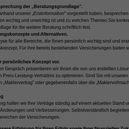
prechung der „Beratungsgrundlage“.
hand unserer „Erstinformation“ vorgestellt haben, besprechen 
n wichtig und unwichtig ist und zu welchen Themen Sie konkre
age für die weitere Beratung schriftlich fest.
ungskonzepte und Alternativen.
yse für alle Bereiche, die Ihnen persönlich wichtig sind und era
nzept. Für ihre bereits bestehenden Versicherungen bieten wi
hr persönliches Konzept vor.
en Gespräch präsentieren wir Ihnen die von uns erstellten Lös
m Preis-Leistung-Verhältnis zu optimieren. Sind Sie mit unsere
n „Maklervertrag” oder gegebenenfalls über die „Maklervollmac
ng
g halten wir Ihre Verträge ständig auf einem aktuellen Stand u
e Änderungen und Verbesserungen. Selbstverständlich begleiten
Bereichen der Versicherungen.
ere Erfahrung für Ihren Erfolg sowie Ihrer finanziellen Zuk