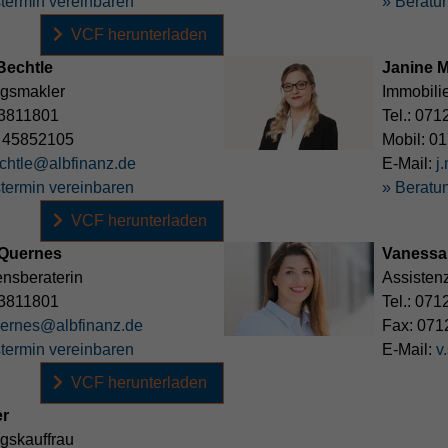
termin vereinbaren
» Beratu
VCF herunterladen
Bechtle
Janine 
ngsmakler
Immobili
3811801
Tel.:
071
 45852105
Mobil:
01
chtle@albfinanz.de
E-Mail:
j
termin vereinbaren
» Beratu
VCF herunterladen
 Quernes
Vanessa
nsberaterin
Assistenz
3811801
Tel.:
071
uernes@albfinanz.de
Fax:
071
termin vereinbaren
E-Mail:
v
VCF herunterladen
er
gskauffrau