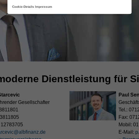
Cookie-Details
Impressum
oderne Dienstleistung für Si
tarcevic
Paul Sen
hrender Gesellschafter
Geschäft
3811801
Tel.:
071
 3811805
Fax:
071
 12783705
Mobil:
01
arcevic@albfinanz.de
E-Mail:
p