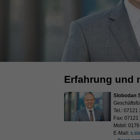
Wir
Erfahrung und m
über
uns
Slobodan S
Geschäftsfü
Tel.:
07121 
Fax:
07121
Mobil:
0176
E-Mail:
s.st