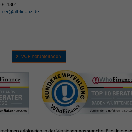
3811801
diner@albfinanz.de
VCF herunterladen
rnehmen erfolgreich in der Versicherungsbranche tätig. In diese