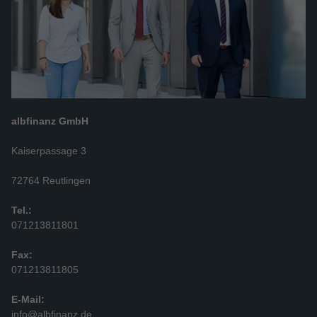
albfinanz GmbH
Kaiserpassage 3
72764 Reutlingen
Tel.:
071213811801
Fax:
071213811805
E-Mail:
info@albfinanz.de