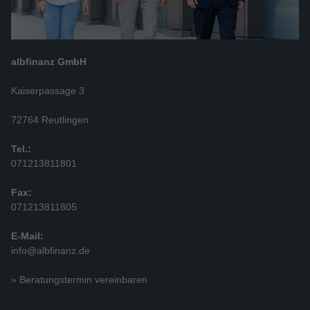
albfinanz GmbH
Kaiserpassage 3
72764 Reutlingen
Tel.:
071213811801
Fax:
071213811805
E-Mail:
info@albfinanz.de
» Beratungstermin vereinbaren